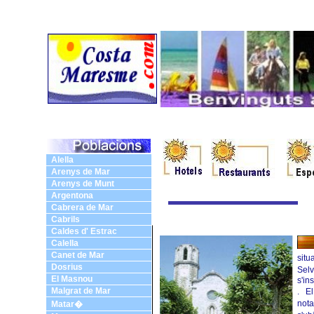
Casinos Not On Gamstop UK
Casino Non Aams Con Prelievo Immedi
Alella
Arenys de Mar
Arenys de Munt
Argentona
Cabrera de Mar
Cabrils
Caldes d' Estrac
Calella
Canet de Mar
situ
Dosrius
Sel
El Masnou
s'in
Malgrat de Mar
. E
not
Matar�