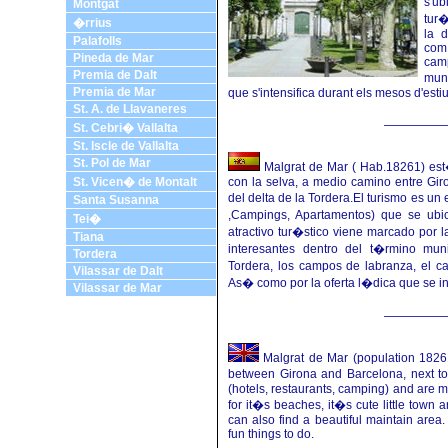
s'ub
Montgat
tur�
�rrius
la d
Palafolls
com
Pineda de Mar
cam
Premia de Dalt
munt
Premia de Mar
que s'intensifica durant els mesos d'estiu
St. A. de Llavaneres
St. Cebri� Vallalta
St. Iscle de Vallalta
St. Pol de Mar
Malgrat de Mar ( Hab.18261) est�
St. Vicen� de Montalt
con la selva, a medio camino entre Gir
del delta de la Tordera.El turismo es 
Santa Susanna
,Campings, Apartamentos) que se ubic
Tei�
atractivo tur�stico viene marcado por l
Tiana
interesantes dentro del t�rmino mun
Tordera
Tordera, los campos de labranza, el c
Vilassar de Dalt
As� como por la oferta l�dica que se in
Vilassar de Mar
Malgrat de Mar (population 18261)
between Girona and Barcelona, next to
(hotels, restaurants, camping) and are ma
for it�s beaches, it�s cute little town 
can also find a beautiful maintain area.
fun things to do.