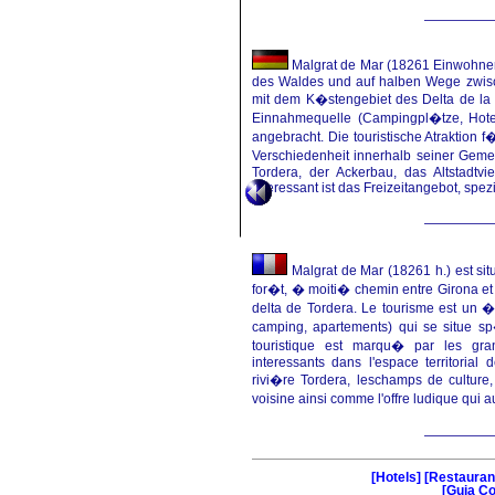
Malgrat de Mar (18261 Einwohner
des Waldes und auf halben Wege zwisch
mit dem K�stengebiet des Delta de la T
Einnahmequelle (Campingpl�tze, Hote
angebracht. Die touristische Atraktion
Verschiedenheit innerhalb seiner Gem
Tordera, der Ackerbau, das Altstadtv
interessant ist das Freizeitangebot, sp
Malgrat de Mar (18261 h.) est sit
for�t, � moiti� chemin entre Girona et Ba
delta de Tordera. Le tourisme est un 
camping, apartements) qui se situe sp
touristique est marqu� par les gra
interessants dans l'espace territori
rivi�re Tordera, leschamps de culture
voisine ainsi comme l'offre ludique qui
[Hotels]
[Restauran
[Guia Co