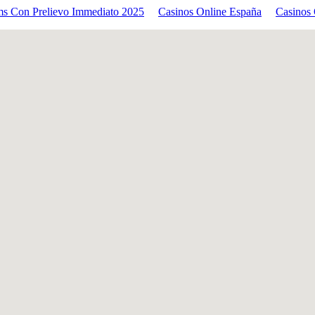
s Con Prelievo Immediato 2025
Casinos Online España
Casinos 