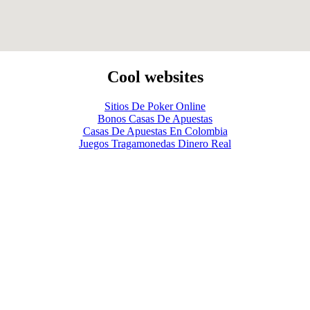
Cool websites
Sitios De Poker Online
Bonos Casas De Apuestas
Casas De Apuestas En Colombia
Juegos Tragamonedas Dinero Real