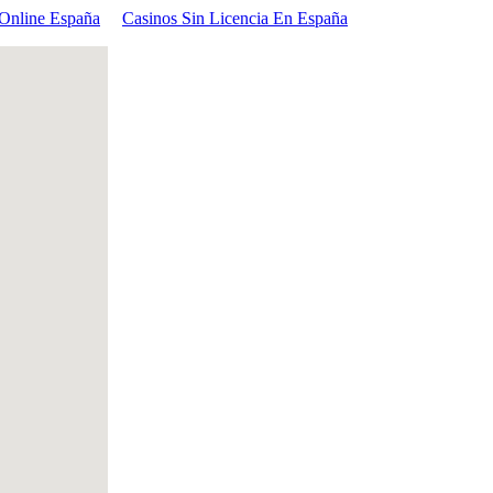
Online España
Casinos Sin Licencia En España