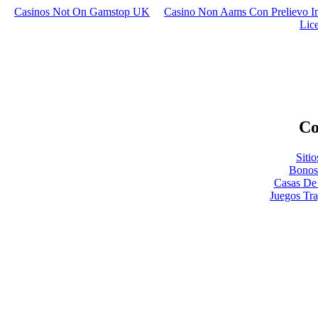
Casinos Not On Gamstop UK
Casino Non Aams Con Prelievo I
Lic
Co
Siti
Bonos
Casas De
Juegos Tr