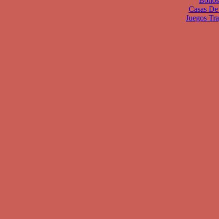
Bonos
Casas De
Juegos Tr