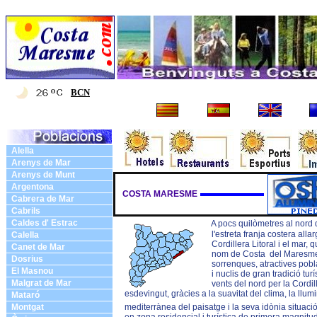
Casinos Not On Gamstop UK
Casino Non 
BCN
Alella
Arenys de Mar
Arenys de Munt
Argentona
COSTA MARESME
Cabrera de Mar
Cabrils
Caldes d' Estrac
A pocs quilòmetres al nord 
l'estreta franja costera allargada
Calella
Cordillera Litoral i el mar, que c
Canet de Mar
nom de Costa del Maresme. Llar
Dosrius
sorrenques, atractives poblacion
El Masnou
i nuclis de gran tradició turística.
Malgrat de Mar
vents del nord per la Cordillera Lit
esdevingut, gràcies a la suavitat del clima, la llumi
Mataró
Montgat
mediterrànea del paisatge i la seva idònia situaci