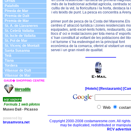
en zona residencial i turística de primera magnitu
Òrrius
més de la tradicional activitat agrícola, centrada so
Palafolls
cultiu de la vid, la floricultura i la horta, destaca la 
Pineda de Mar
i els teixits de punt. La pesca es concentra a Aren
Premia de Dalt
Premia de Mar
primer port de pesca de la Costa del Maresme.Els
centres d' atracció turística i zones residencials mo
St. A. de Llavaneres
equipades, amb excel-lents hotels, restaurants, c
St. Cebrià Vallalta
llocs d' oci e instal.lacions per tota mena d' esports
St. Iscle de Vallalta
s' han constituït al voltant de les poblacions del lito
St. Pol de Mar
i el turisme s' ha esdevingut en la principal font
St. Vicenç de Montalt
econòmica de la comarca, oferint al visitant un exq
servei i un gran nivell de qualitat.
Santa Susanna
Teià
Tiana
Tordera
Vilassar de Dalt
Vilassar de Mar
GAUD� SHOPPING CENTRE
[Hotels]
[Restaurants]
[Cam
aqcuapure
Formula 1 web pilotos
Web
costa
Museo Dali - Picasso
powered by
Copyright 2000-2008 costamaresme.com. All rights
brusamvora.net
may be duplicated, redistributed or manipula
RCV advertisi