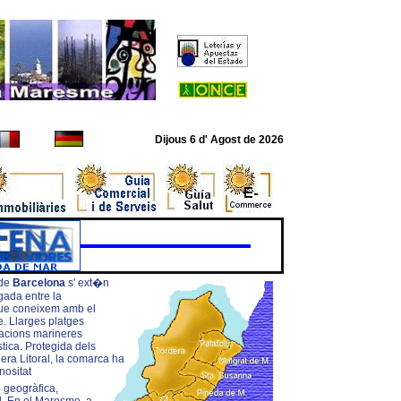
Aams Con Prelievo Immediato 2025
Casinos Online España
Casinos Onli
Dijous 6 d' Agost de 2026
de
Barcelona
s' ext�n
 entre la
oneixem amb el
ges platges
s marineres
 Protegida dels
oral, la comarca ha
nositat
ó geogràfica,