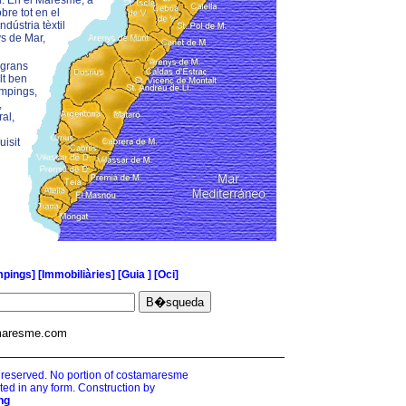
d. En el Maresme, a
bre tot en el
indústria tèxtil
ys de Mar,
 grans
lt ben
ampings,
,
ral,
uisit
pings]
[Immobiliàries]
[Guia ]
[Oci]
maresme.com
 reserved. No portion of costamaresme
ted in any form. Construction by
ng